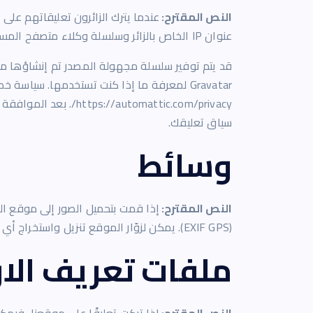
النص المقترح:
عندما يترك الزائرون تعليقاتهم على
عنوان IP الخاص بالزائر وسلسلة وكلاء متصفح المستخدم للمساعدة في اكتشاف الرسائل غير المرغوب فيها.
utomattic.com/privacy
سياق تعليقك.
وسائط
النص المقترح:
إذا قمت بتحميل الصور إلى موقع ال
(EXIF GPS). يمكن لزوّار الموقع تنزيل واستخراج أي بيانات موقع من الصور على موقع الويب.
ملفات تعريف الار