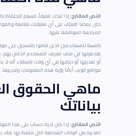
النص المقترح:
إذا تركت تعليقاً، فسيتم الاحتفاظ ب
حتى يمكننا التعرّف على أي تعليقات متتابعة والموافقة
المراجعة للموافقة عليها.
بالنسبة للمستخدمين الذين قاموا بالتسجيل على موقع
يقدمونها في ملف تعريف المستخدم الخاص بهم. ي
أو تعديلها أو حذفها في أي وقت (باستثناء أنه لا
مواقع الويب أيضًا رؤية هذه المعلومات وتحريرها.
ماهي الحقوق الع
بياناتك
النص المقترح:
إذا كان لديك حساب على هذا الموق
تصديره من البيانات الشخصية التي نحتفظ بها عنك، ب