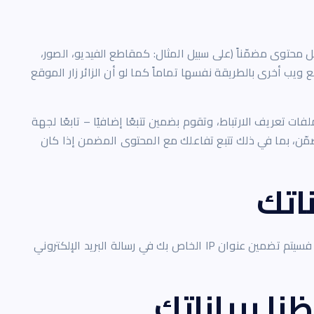
محتوى مضمّناً (على سبيل المثال: كمقاطع الفيديو، الصور،
 ويب أخرى بالطريقة نفسها تماماً كما لو أن الزائر زار الموقع
ت تعريف الارتباط، وتقوم بضمين تتبعًا إضافيًا – تابعًا لجهة
ضمّن، بما في ذلك تتبع تفاعلك مع المحتوى المضمن إذا كان
اتك
إذا طلبت إعادة تعيين كلمة المرور، فسيتم تضمين عنوان IP الخاص بك في رسالة البريد الإلكتروني
ا ببياناتك