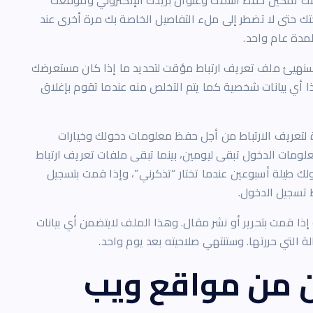
مكنك تمكين حفظ اسمك وعنوان بريدك الإلكتروني وموقعك
تك حتى لا تضطر إلى ملء التفاصيل الخاصة بك مرة أخرى عند
لمدة عام واحد.
فسنهيئ ملف تعريف ارتباط مؤقت لتحديد ما إذا كان مستعرضك
 أي بيانات شخصية كما يتم التخلص منه عندما تقوم بإغلاق
ة لتعريف الارتباط من أجل حفظ معلومات دخولك وخيارات
ومات الدخول تبقى ليومين، بينما تبقى ملفات تعريف ارتباط
 طيلة أسبوعين عندما تختار “تذكرني”، وإذا قمت بتسجيل
 تسجيل الدخول.
ا قمت بتحرير أو نشر مقال. وهذا الملف لايتضمن أي بيانات
 التي حررتها. وستنتهي صلاحيته بعد يوم واحد.
 من مواقع ويب