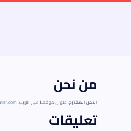
من نحن
النص المقترح:
عنوان موقعنا على الويب: https://bitawqitmisr.com.
تعليقات