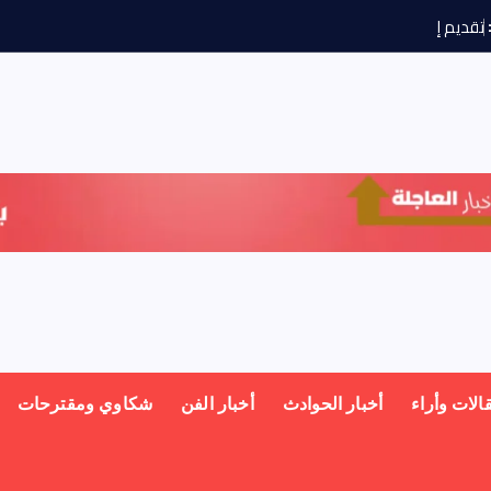
ت
ق
د
ي
م
إ
د
ع
ا
ء
ا
الات وأراء
أخبار الحوادث
أخبار الفن
شكاوي ومقترحات