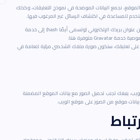
 الموقع، نجمع البيانات الموضحة في نموذج التعليقات، وكذلك
قد يتم توفير سلسلة مجهولة المصدر تم إنشاؤها من عنوان بريدك الإلكتروني (وتسمى أيضًا hash) إلى خدمة
Gravatar لمعرفة ما إذا كنت تستخدمها. سياسة خصوصية خدمة Gravatar متوفرة هنا:
https://a/. بعد الموافقة على تعليقك، ستكون صورة ملفك الشخصي مرئية للعامة في
ويب، ينبغك تجنب تحميل الصور مع بيانات الموقع المضمنة
تباط