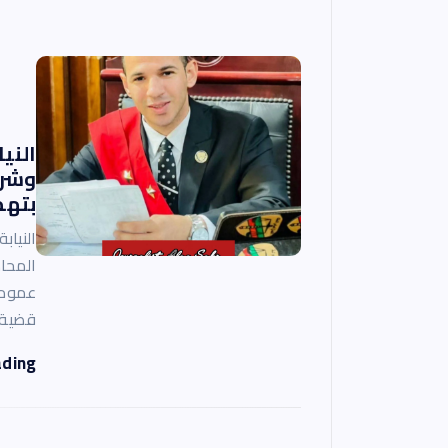
الني
وشرك
بتهم
النياب
المحاك
عمومي
قضية 
ading