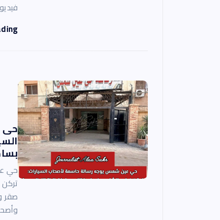
فيديو
ading
حى ع
السي
بساح
حي عي
تركن ف
صقر و
وأصحا