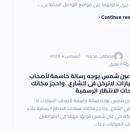
 جرى تداولهما على مواقع التواصل الاجتماعي،…
Continue re
مصطفى محمد
أغسطس 4, 2026
0 تعليق
ين شمس يوجه رسالة حاسمة لأصحاب
ارات: لاتركن فى الشارع. .واحجز مكانك
ات الانتظار الرسمية
ن شمس يوجه رسالة حاسمة لأصحاب السيارات: لا
ي الشارع.. واحجز مكانك بساحات الانتظار الرسمية علاء
جّه حي عين شمس تنويهًا مهمًا إلى المواطنين
ب المركبات، دعا…