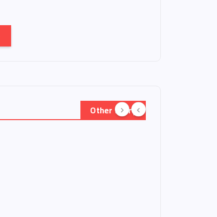
e
Other Story