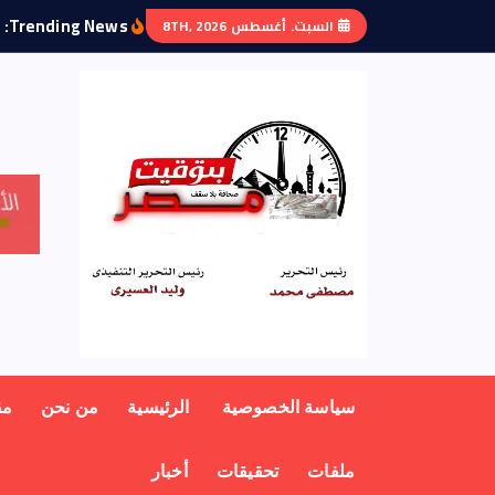
Trending News:
ت
السبت. أغسطس 8TH, 2026
منبر أهل مصر
سياسة الخصوصية
الرئيسية
من نحن
مق
ملفات
تحقيقات
أخبار