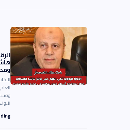
الرق
هاشم
ومدي
الرقاب
العام
وفساد 
اللوا
ading