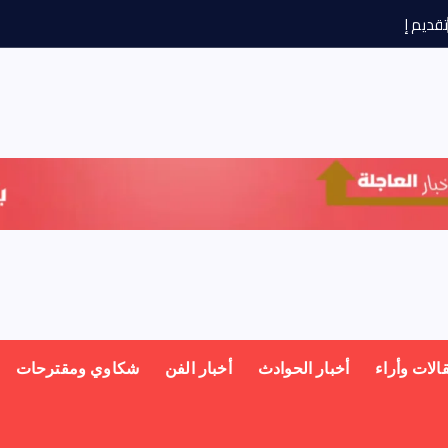
ق
د
ي
م
إ
د
ع
ا
ء
ا
الات وأراء
أخبار الحوادث
أخبار الفن
شكاوي ومقترحات