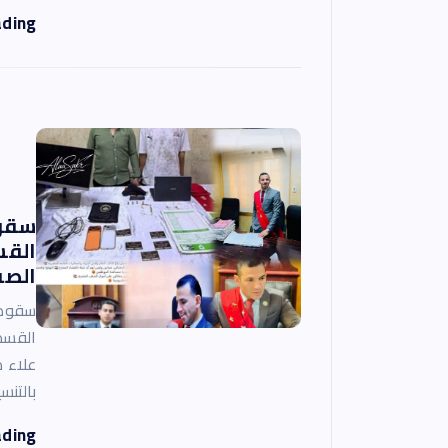
ading
سقوط
القس
الصف
سقوط 
القسم
علاء 
بالتنس
ading