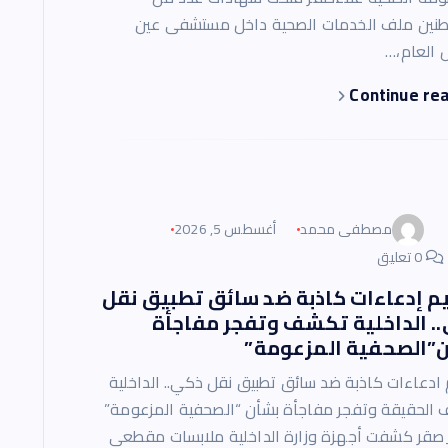
طنين ملف الخدمات الصحية داخل مستشفى عين
لعام،…
Continue re
مصطفى محمد
أغسطس 5, 2026
0 تعليق
م إدعاءات كاذبة ضد سائق تطبيق نقل
. الداخلية تكشف وتفجر مفاجأة
”الصحفية المزعومة”
 ادعاءات كاذبة ضد سائق تطبيق نقل ذكي.. الداخلية
الحقيقة وتفجر مفاجأة بشأن “الصحفية المزعومة”
صقر كشفت أجهزة وزارة الداخلية ملابسات مقطعي