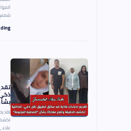
الموا
شمس ا
ading
تقدي
ذكى.
بشأن
تقديم
تكشف 
علاء_