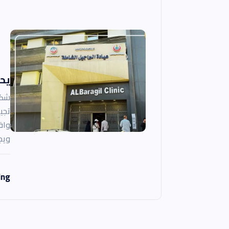
يحد
شكو
تجي
واق
ويج
ing