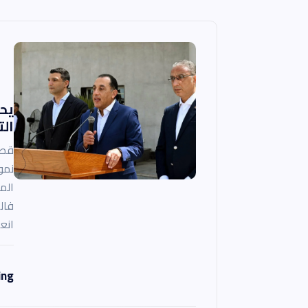
ل
م
ق
يحد
ا
الت
قصة
ل
نمو
الم
ا
فال
انع
ت
ing