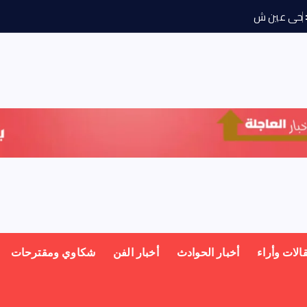
ح
ى
ع
ي
ش
م
س
ي
و
ج
ه
الات وأراء
أخبار الحوادث
أخبار الفن
شكاوي ومقترحات