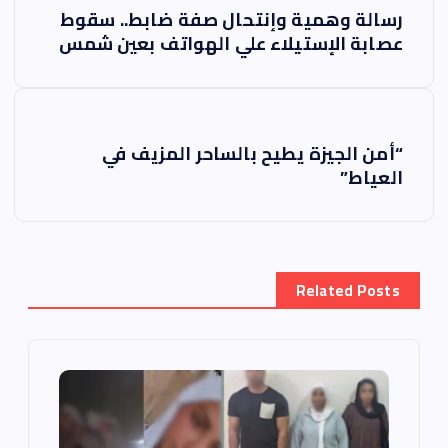
ت
رسالة وهمية وإنتحال صفة ضابط.. سقوط
ص
عصابة الإستيلاء علي الهواتف بعين شمس
فّ
ح
“أمن الجيزة يطيح بالساحر المزيف في
ا
العياط”
ل
م
Related Posts
ق
ا
ل