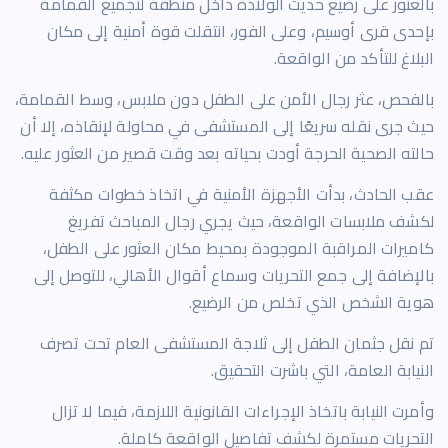
بالعثور على رضيع حديث الولادة داخل منطقة لتجميع القمامة
بإحدى قرى أوسيم، وعلى الفور، انتقلت قوة أمنية إلى مكان
البلاغ للتأكد من الواقعة.
بالفحص، عثر رجال الأمن على الطفل دون ملابس، وسط القمامة،
حيث جرى نقله سريعًا إلى المستشفى في محاولة لإنقاذه، إلا أن
حالته الصحية الحرجة أودت بحياته بعد وقت قصير من العثور عليه.
عقب الحادث، بدأت الأجهزة الأمنية في اتخاذ خطوات مكثفة
لكشف ملابسات الواقعة، حيث يجري رجال المباحث تفريغ
كاميرات المراقبة الموجودة بمحيط مكان العثور على الطفل،
بالإضافة إلى جمع التحريات وسماع أقوال الأهالي، للتوصل إلى
هوية الشخص الذي تخلص من الرضيع.
تم نقل جثمان الطفل إلى ثلاجة المستشفى العام تحت تصرف
النيابة العامة، التي باشرت التحقيق.
وأمرت النيابة باتخاذ الإجراءات القانونية اللازمة، فيما لا تزال
التحريات مستمرة لكشف تفاصيل الواقعة كاملة.