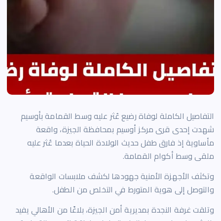
التفاصيل الكاملة لوفاة رضيع عُثر عليه وسط القمامة بأوسيم
شهدت إحدى قرى مركز أوسيم بمحافظة الجيزة، واقعة
مأساوية إذ فارق طفل حديث الولادة الحياة بعدما عُثر عليه
ملقى وسط أكوام القمامة.
وتكثف الأجهزة الأمنية جهودها لكشف ملابسات الواقعة
والتوصل إلى هوية المتورط في التخلص من الطفل.
وتلقت غرفة النجدة بمديرية أمن الجيزة، بلاغًا من الأهالي يفيد