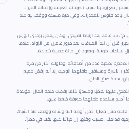
ستمرار مع زوجها بسبب تصرفاته العنيفة وإدمانه المواد
شان ياخد فلوس للمخدرات.. وفي مرة مسكه ووقف بيه عند
وقالت “هاجر” أمام المحكمة إنها تزوجت من “جمال. م”، 35 عامًا، بعد ارتباط تقليدي، وكان يعمل بإحدى الورش
ير، قبل أن تبدأ الخلافات بعد مرور عامين من الزواج، عندما
نزل لساعات طويلة، ويعود في حالة عصبية شديدة.
 المخدرة بصحبة عدد من أصدقائه، وحاولت أكثر من مرة
قرار الأسرة ومستقبل طفلهما الوحيد، إلا أنه رفض جميع
تها بحجة ضيق الحال.
لتعدي عليها لفظيًا وجسديًا كلما رفضت منحه المال، مؤكدة
عدما أصبح يستخدم طفلهما كورقة ضغط عليها.
 قلتله مش معايا، دخل أوضة ابنه وشاله ووقف عند الشباك
يه قدامك.. حسيت وقتها إن حياتنا كلها بقت في خطر”.