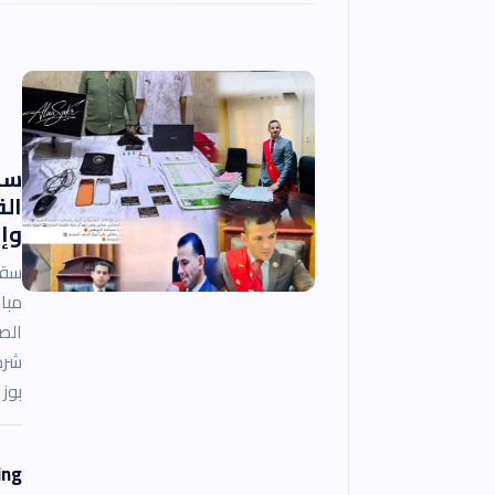
سق
ال
وإن
سقو
مبا
الص
شرط
بوز
ing