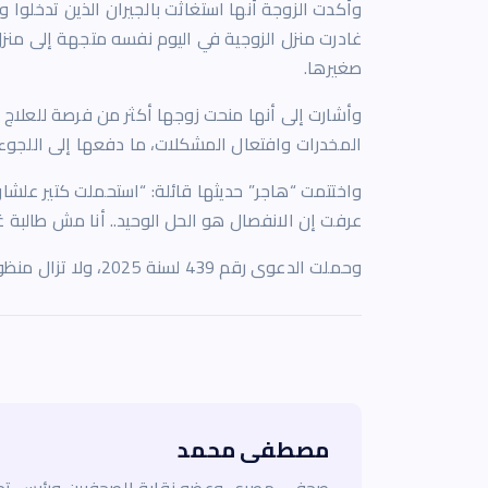
وأكدت الزوجة أنها استغاثت بالجيران الذين تدخلوا
غادرت منزل الزوجية في اليوم نفسه متجهة إلى منزل
صغيرها.
وأشارت إلى أنها منحت زوجها أكثر من فرصة للعلاج 
المخدرات وافتعال المشكلات، ما دفعها إلى اللجو
واختتمت “هاجر” حديثها قائلة: “استحملت كتير علشا
عرفت إن الانفصال هو الحل الوحيد.. أنا مش طالبة غير
وحملت الدعوى رقم 439 لسنة 2025، ولا تزال منظورة أمام محكمة الأسرة، ولم يُفصل فيها حتى الآن.
مصطفى محمد