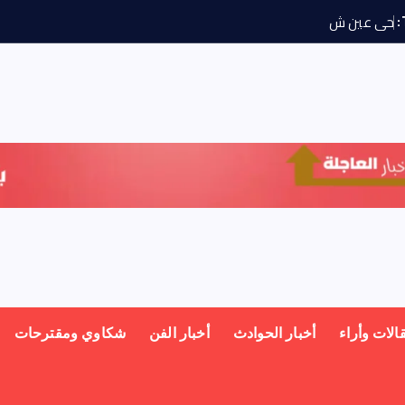
ح
ى
ع
ي
ش
م
س
ي
و
ج
الات وأراء
أخبار الحوادث
أخبار الفن
شكاوي ومقترحات