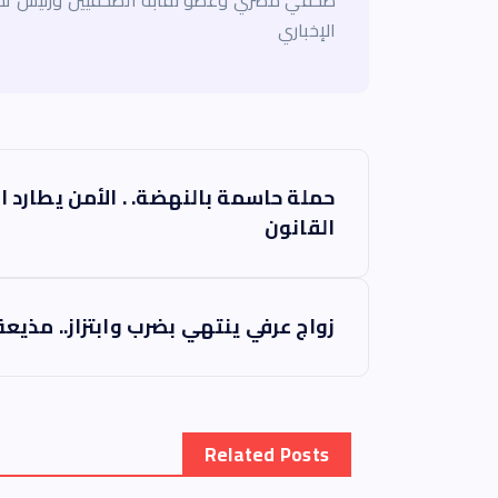
صحفي مصري وعضو نقابة الصحفيين ورئيس تحر
الإخباري
ت
حملة حاسمة بالنهضة. . الأمن يطارد 
ص
القانون
فّ
زواج عرفي ينتهي بضرب وابتزاز.. مذي
ح
ا
Related Posts
ل