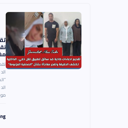
م
ق
ا
تق
نق
مف
ل
تقد
ا
الد
“ال
ت
الد
موا
ing