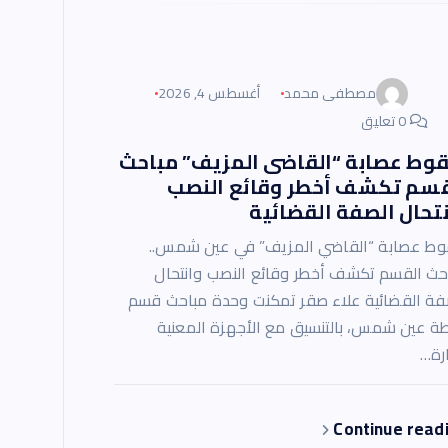
مصطفى محمد
أغسطس 4, 2026
0 تعليق
وط عصابة “القاضى المزيف” مباحث
قسم تكشف أخطر وقائع النصب
تحال الصفة القضائية
ط عصابة “القاضي المزيف” في عين شمس..
حث القسم تكشف أخطر وقائع النصب وانتحال
فة القضائية علاء صقر تمكنت وحدة مباحث قسم
ة عين شمس، بالتنسيق مع الأجهزة المعنية
ارة…
Continue read