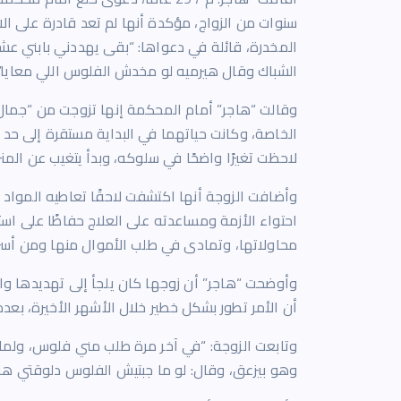
سنوات من الزواج، مؤكدة أنها لم تعد قادرة على الا
المخدرة، قائلة في دعواها: “بقى يهددني بابني ع
الشباك وقال هيرميه لو مخدش الفلوس اللي معايا”.
الخاصة، وكانت حياتهما في البداية مستقرة إلى حد كب
لاحظت تغيرًا واضحًا في سلوكه، وبدأ يتغيب عن الم
وأضافت الزوجة أنها اكتشفت لاحقًا تعاطيه المواد
احتواء الأزمة ومساعدته على العلاج حفاظًا على است
محاولاتها، وتمادى في طلب الأموال منها ومن أسر
وأوضحت “هاجر” أن زوجها كان يلجأ إلى تهديدها وا
أن الأمر تطور بشكل خطير خلال الأشهر الأخيرة، ب
وتابعت الزوجة: “في آخر مرة طلب مني فلوس، ولما
وهو بيزعق، وقال: لو ما جبتيش الفلوس دلوقتي هرم