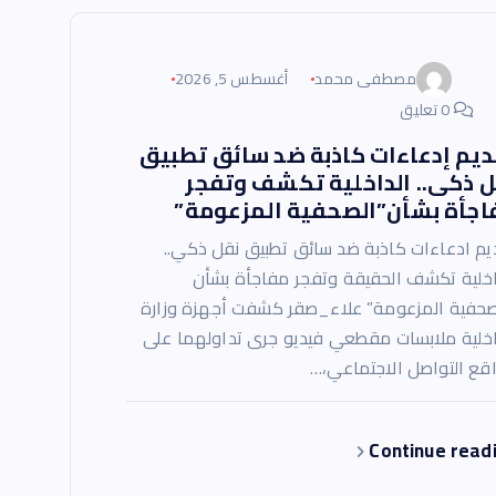
مصطفى محمد
أغسطس 5, 2026
0 تعليق
ديم إدعاءات كاذبة ضد سائق تطبيق
ل ذكى.. الداخلية تكشف وتفجر
اجأة بشأن”الصحفية المزعومة”
يم ادعاءات كاذبة ضد سائق تطبيق نقل ذكي..
اخلية تكشف الحقيقة وتفجر مفاجأة بشأن
صحفية المزعومة” علاء_صقر كشفت أجهزة وزارة
اخلية ملابسات مقطعي فيديو جرى تداولهما على
قع التواصل الاجتماعي،…
Continue read