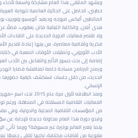
ويشهد الملتقى هذا العام مشاركة واسعة لأدباء و
خطيبي، الحاصل على الجائزة العالمية للرواية العربية
المالطيين أليكس فروجه وديفيد ألويسيو ونوربرت بوجي
هدى أبلان، والكاتبة اللبنانية فاتن يعقوب، فضلًا عن
ولا تقتصر فعاليات الدورة الجديدة على اللقاءات ال
فكرية وثقافية معاصرة، من بينها إعادة تقديم الأسا
الأدب الأوروبي، وتمثيلات الأوقات الصعبة في كتابات
إضافة إلى بحث جسور التأثير والتفاعل بين الأدب الع
ويمنح البرنامج مساحة خاصة لمناقشة قضايا الهجرة 
الحديث، من خلال جلسات تستكشف كيفية حضورها داخل
الإنساني.
ومنذ انطلاقه لأول مرة ع
الفعاليات الثقافية المستقلة في المنطقة. ورغم تو
من المؤسسات الثقافية المحلية والدولية، وفي مقدم
وتبدو دورة هذا العام محاولة جديدة للإجابة عن س
بينما يتغير العالم بوتيرة غير مسبوقة؟ وربما تأتي ا
متنوعة من ثقافات مختلفة، لكنها تلتقي جميعًا عند 