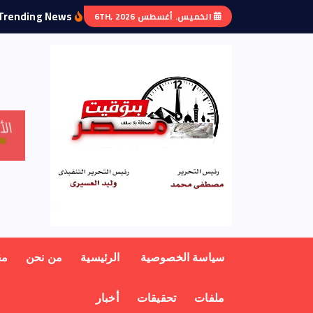
Trending News:
الخميس. أغسطس 6TH, 2026
منبر أهل مصر
سياسة الخصوصية
الرئيسية
من نحن
مق
ملفات
تحقيقات
أخبار