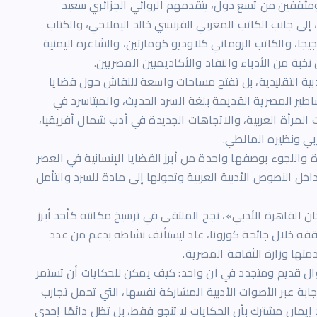
مثقفين من تسع دول، يتقدمهم الروائي الجزائري سعيد
، إلى جانب الكاتب المغربي الفرنسي خالد اليملاحي، والكتاب
جا، والكاتب الروماني كلاوديو كومارتين، والشاعرة اليمنية
 نخبة من الأدباء والنقاد والأكاديميين المصريين.
أدبية التقليدية، بل تفتح مساحات واسعة للنقاش حول قضايا
طير المصرية القديمة بلغة السرد الحديث، والميتاسرد في
 المرأة العربية، والاتجاهات الجديدة في أدب شمال أفريقيا،
ربي ونظيره المالطي.
واللجوء بوصفها واحدة من أبرز القضايا الإنسانية في العصر
 النصوص الأدبية العربية وتحولها إلى مادة للسرد والتأمل
ام 2015 تحت اسم «مهرجان القاهرة الأدبي»، نجح الملتقى في ترسيخ مكانته كأحد أبرز
قفه خلال جائحة كورونا، عاد ليستأنف نشاطه بدعم من عدد
تها وزارة الثقافة المصرية.
ؤال قديم ومتجدد في آن واحد: كيف يمكن للحكايات أن تستمر
لإجابة عبر الأصوات الأدبية المشاركة نفسها، التي تحمل تجارب
إيمان مشترك بأن الحكايات لا تنجو فقط، بل تظل دائمًا إحدى