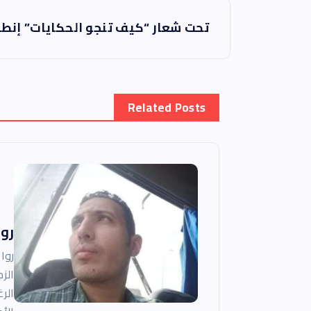
فّ
تحت شعار “كيف تنجو الحكايات” إنطلا
ح
ا
Related Posts
ل
م
ق
رو
ا
الز
ل
الر