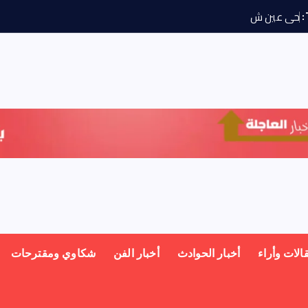
ح
ى
ع
ي
ش
م
س
ي
و
ج
ه
الات وأراء
أخبار الحوادث
أخبار الفن
شكاوي ومقترحات