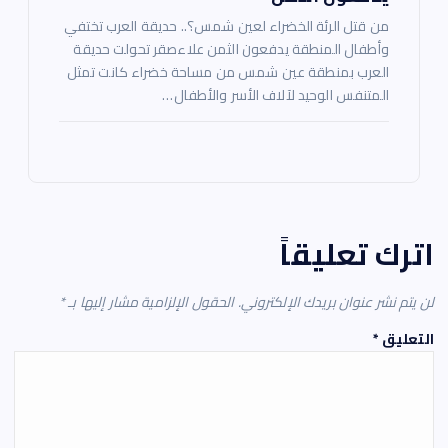
من قتل الرئة الخضراء لعين شمس؟.. حديقة العرب تختفي
وأطفال المنطقة يدفعون الثمن علاءصقر تحولت حديقة
العرب بمنطقة عين شمس من مساحة خضراء كانت تمثل
المتنفس الوحيد لآلاف الأسر والأطفال…
اترك تعليقاً
لن يتم نشر عنوان بريدك الإلكتروني.
الحقول الإلزامية مشار إليها بـ
*
التعليق
*