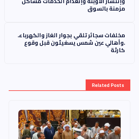
ص
وإنتشار الأوبئة وإنعدام الخدمات مشاكل
مزمنة بالسوق
فّ
ح
مخلفات سجائر تلقي بجوار الغاز والكهرباء.
ا
.وأهالي عين شمس يسغيثون قبل وقوع
كارثة
ل
م
Related Posts
ق
ا
ل