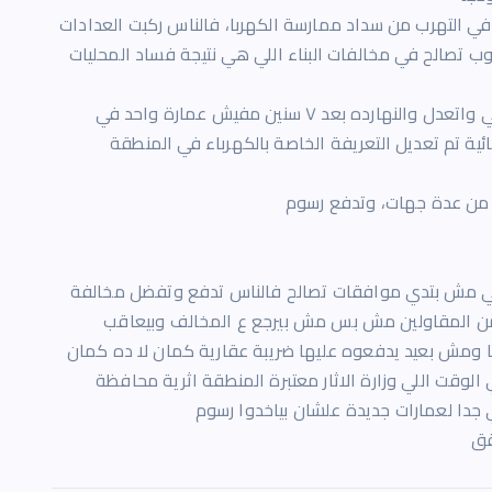
 في التهرب من سداد ممارسة الكهربا، فالناس ركبت العدادات
 تصالح في مخالفات البناء اللي هي نتيجة فساد المحليات
قانون التصالح صادر من ٢٠١٩ في عهد حكومة مدبولي واتعدل والنهارده بعد ٧ سنين مفيش عمارة واحد في
ية تم تعديل التعريفة الخاصة بالكهرباء في المنطقة
ت من عدة جهات، وتدفع رسوم
التالي مش بتدي موافقات تصالح فالناس تدفع وتفضل مخالفة
ا من المقاولين مش بس مش بيرجع ع المخالف وبيعاقب
مش بعيد يدفعوه عليها ضريبة عقارية كمان لا ده كمان
الوقت اللي وزارة الاثار معتبرة المنطقة اثرية محافظة
ي جدا لعمارات جديدة علشان بياخدوا رسوم