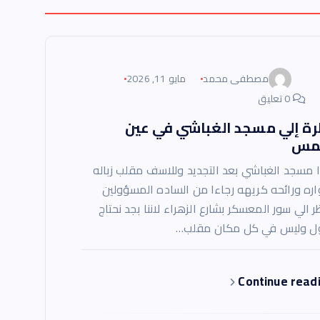
مصطفى محمد
مايو 11, 2026
0 تعليق
رة إلي مسجد الغباشي في عين
مس
 مسجد الغباشي بعد التجديد وللاسف مقلب زباله
اره ورائحه كريهه رجاءا من الساده المسؤولين
ر الي سور المعسكر بشارع الزهراء لاننا بجد نحتاج
ل وليس في كل مكان مقلب…
Continue read