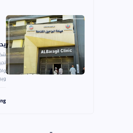
ت
يحد
شكو
تجي
واق
ويج
ing