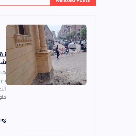
Related Posts
ح
ا
ل
نظ
م
ش
ق
هذا
بجو
ا
النظ
حلو
ل
ing
ا