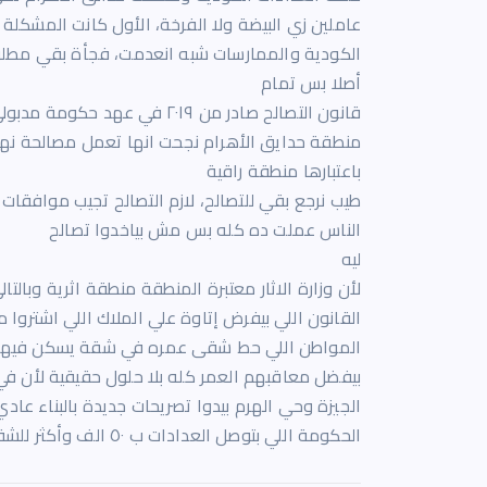
عاملين زي البيضة ولا الفرخة، الأول كانت المشكلة
الكودية والممارسات شبه انعدمت، فجأة بقي مطلوب
أصلا بس تمام
منطقة حدايق الأهرام نجحت انها تعمل مصالحة نهائ
باعتبارها منطقة راقية
طيب نرجع بقي للتصالح، لازم التصالح تجيب موافقا
الناس عملت ده كله بس مش بياخدوا تصالح
ليه
لأن وزارة الاثار معتبرة المنطقة منطقة اثرية وب
القانون اللي بيفرض إتاوة علي الملاك اللي اشترو
المواطن اللي حط شقى عمره في شقة يسكن فيها و
بيفضل معاقبهم العمر كله بلا حلول حقيقية لأن في 
الجيزة وحي الهرم بيدوا تصريحات جديدة بالبناء عاد
الحكومة اللي بتوصل العدادات ب ٥٠ الف وأكثر للشقق