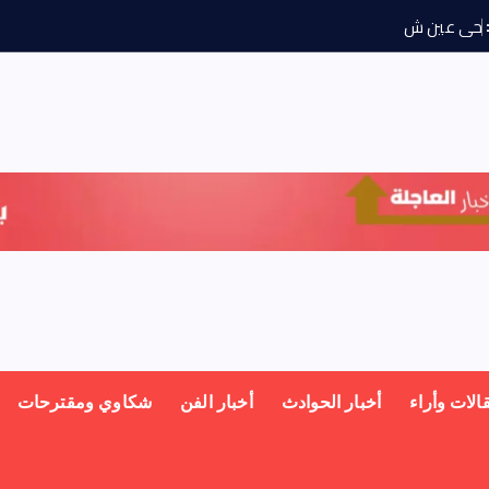
ح
ى
ع
ي
ش
م
س
ي
و
ج
ه
الات وأراء
أخبار الحوادث
أخبار الفن
شكاوي ومقترحات