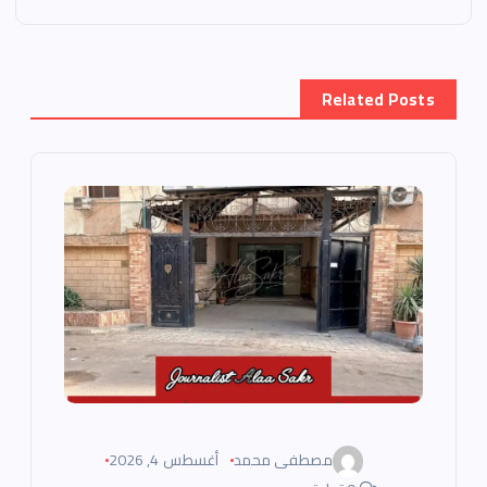
ل
م
Related Posts
ق
ا
ل
ا
ت
مصطفى محمد
أغسطس 4, 2026