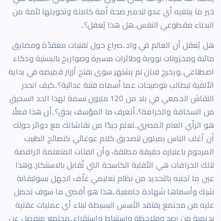
خير ما يبتغيه أي عدو لتدمير صحة أمة كاملة وتحويلها لأمة من
البدناء مقطوعي النفس..هل هذا يُعقل؟..
هل يُعقل أن العالم في واد..صراع حول تقنيات معقدّة ومضايق
مائية ومخزونات نووية وطائرات مسيرة وصواريخ باليستية وذكاء
اصطناعي..ويخرج فنان لم يشتهر سوى بفتح أزرار قميصه في بداية
الألفية ليطالب بتوضيحات عما أسماه فتنة غذائية؟..كيف انحدر
النقاش الجمعي في بلد من 120 مليون نسمة لهذا الحد السحيق
من السخافة والخرافة؟..أتعرف ما المؤسف بحق؟..أن هذا فعلًا
هو الرأي العام المصري..تعلم جيدًا من نقاشاتك مع دوائر حولك
أن أغلب الناس يميلون لتصديق كلام غوغائي كنصائح الطبيب
المرحوم باعتباره حقيقة مطلقة، وأن الفئات المتعلمة الرافضة
لتلك الخرافات هي الأقلية الكاسحة التي تُقابل بالاستنكار..وهذا
عين ما تجنيه بالتحديد من نظام تعليمي غلّف الجهل بسوليفانة
شيك وأسماها شهادة جامعية..هذا هو أقصى ما سوف تحصل
عليه من مجتمع يفتقد الأسس البسيطة لبناء أي عمليات عقلية
بديهية من رصد وملاحظة واستنباط واستقراء..مجتمع منفصل عن