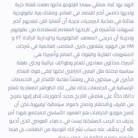
الهند بها عُباد ممثلي سينما التيلوجو..لكنها صنعت قنبلة ذرية
ولديها خامس أكبر اقتصاد في العالم، وتمتلك بنية تكنولوجية
هائلة في صناعة البرمجيات لدرجة أن ألمانيا الآن تمنحهم أكبر
تسهيلات للتأشيرة في تاريخها المعاصر للاستفادة من عقولهم،
ولدرجة أن خريجي المعاهد التكنولوجية والإدارية الرائدة IIT و
IIM من الهنود يشغلون كبرى المناصب العالمية في شركات
المشروبات الغازية والبنوك في العالم..وأميركا هي
أميركا..مختلون معادون للعلم وطوائف غرائبية وحتى طبقة
سياسية مختلة مثل اليمين الترامبي لكنها تبقى قوة الابتكار
الكُبرى في سيلكون فالي ومنشأ صناعة الأفكار في التخصصات
الإنسانية في الجامعات..لذلك تبقى تلك الظواهر المعادية للعلم
دائمًا حدًثًا على هامش التاريخ..مجرد أحفوريات يُنظر إليها بمزيج
من القرف والاحتقار وتصلح كمواد سينمائية ترفيهية..لكن أن
يُصبح مروجو الخرافات هم العمود الأساسي للمجتمع..فهذا أمر
يخيف حد الرعب..المشكلة ليست في د.ضياء العوضي الذى أدعو
الله أن يخفّف عنه حساب نشر تلك النوعية من الضلالات..بل فيما
كشفته علومه الزائفة من خواء سحيق..