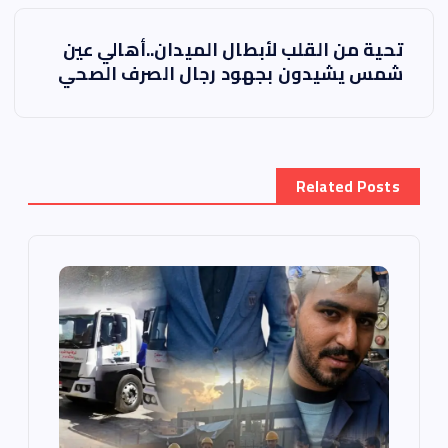
ت
تحية من القلب لأبطال الميدان..أهالي عين
ص
شمس يشيدون بجهود رجال الصرف الصحي
فّ
ح
Related Posts
ا
ل
م
ق
ا