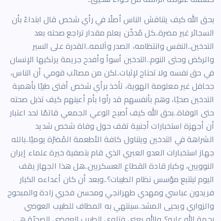
بحق الله كيف يتناقش الناس أصلًا في رأي شخص قال ابتداءً بأن
السجائر غير مضرة..كل مُدخّن يعلم مقدار تراجع صحته بعد
التدخين..النفس وانتظامه، الصدر وآلامه..القدرة على السير
والركض وحتى النوم..التدخين أسوأ وأفدح جريمة يرتكبها الإنسان
في حق نفسه ولا تحتاج لإثبات..لكن من مصائب قومي أن الناس،
جحافل غير معلومة الهوية، تأخذ برأي شخص أفتى طبيًا بأهمية
التدخين صحيًا، وهم بأنفسهم قد رأوا بأم أعينهم كيف تذبل صحته
حتى الوفاة..بحق الله كيف أصبح الوعي الجمعي قاتمًا لحد اعتبار
أن أجهزة استخبارات أجنبية تقف حول وفاة شخص شديد
الشراهة في التدخين ويتناول كافة الأطعمة المُضرّة يوميًا..بالله
جهاز استخبارات العدو العبري الذي قام بتصفية خيرة علماء إيران
النوويين، وكبار قادة القطاع العسكريين..هل هذا الجهاز يقف
اليوم ليتتبع مؤسس نظام الطيبات؟..وبعد أن كان أعداءه الكبار
فريدون عباسي ومهدي طهرانجي ومحسن فخري زادة والمبحوح
والزواري ويحيى المشد..سينتهي به المطاف للطبيب العوضي
رحمة الله عليه؟..والله يعني فتاوي الطبيب العوضي الصحيّة هي