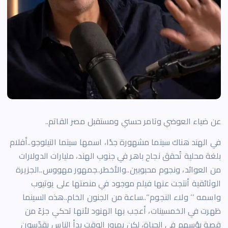
عن ضياء العوضي وتامر حسني ومستقبل مصر القاتم..
في الهند هناك سينما مشهورة جدًا، اسمها سينما التيلوجو..أفلام
بلغة محلية تُحقق نجاح باهر في جنوب الهند، مليارات الدولارات
من العوائد، ونجوم محبوبين..والأخطر..جمهور مهووس..الجزيرة
الوثائقية أنتجت عنها فيلم موجود في منصتها على يوتيوب
واسمه ‘‘ ولاء النجوم‘‘..ساعة من الجنون الخام..هذه السينما
ظهرت في الخمسينات، أعجب بها الهنود لأنها تحكي جزءً من
قصة بؤسهم في الحياة، لكن بمرور الوقت بدأ الناس يقدّسون