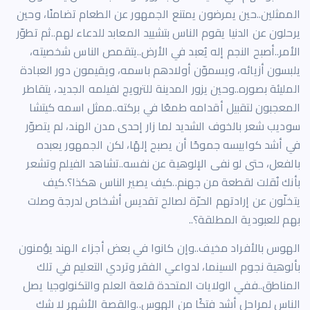
الممثلين..حين يمرضون يمتنع الجمهور عن الطعام تضامنًا، وحين
يرحلون عن الدنيا يقوم الناس بتشييد المعابد للدعاء لهم..ثم تطوّر
الأمر..أصبح النجم إله يُعبد في الأرض..يتقمص الناس شخصيته،
يلبسون أزيائه، ويسموّن أولادهم باسمه، ويقيمون دور العبادة
المليئة بصوره..وحين يزور المدينة للترويج لفيلمه الجديد، يتقاطر
المعجبون لتقبيل أقدامه طمعًا في بركته..ممثل اسمه كيتشا
سوديب شعر بالخوف الشديد لما زار إحدى مدن الهند، لم يتصوّر
في أشد كوابيسه جموحًا أن يصبح إلهًا، لكن الجمهور يعبده
بالفعل، حتى لو نفى الإلوهية عن نفسه..تشاهد الفيلم وتشعر
بأنك نُقلت لقطعة من جهنم..كيف يصير الناس هكذا؟.كيف
يتخلّون عن إرادتهم الحرّة لصالح تقديس أشخاص لدرجة وصلت
بهم للعبودية المطلقة؟..
الهوس بالأفراد مخيف..وإن كانوا في بعض أجزاء الهند يؤمنون
بألوهية نجوم السينما، لدواعي الفقر وتردي التعليم في تلك
المناطق..ففي الولايات المتحدة قلعة العلم والتكنولوجيا يصل
الناس لمراحل أشد فتكًا من الهوس..والقصة الأشهر لا شك