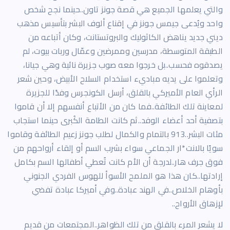
والتي يعلمها الجميع هي قصة جونز تاون..حينما نجح شخص
واحد ويُدعى جيمس جونز في إقناع ألوف البشر بتأسيس مذهب
ديني جديد يناهض الكاثوليك والبروتستانت، وكان أتباعه من
الطبقة المتوسطة، مدرسين وممرضين وعمّال وربات بيوت، لم
يصدقوه فحسب..بل خرجوا معه صوب جزيرة نائية وهي جيانا،
وتعلموا على يديه مباديء استخدام السلاح الأبيض، وحين شعر
الرأي العام الأميركي بالقلق، أرسل الكونجرس وفدًا للجزيرة
لمعاينة تلك الطائفة..فما كان من الأتباع أنفسهم إلا أن قاموا
بتصفية أحد أعضاء الوفد..ثم كانت الطامة الكُبرى حينما استجاب
مئات البشر..913 بالتمام والكمال لطلب جونز زعيم الطائفة وقاموا
سويًا بالانت*ار الجماعي سواء بشرب السم أو إلقاء أرواحهم من
فوق جرف هار..لدرجة أن الأم كانت تُعطي أطفالها السم بكامل
إرادتها..كان هذا هو الملمح الأسوأ للهوس الفردي الجنوني
بأوهام الخلاص..في الهند عبادة..وفي أميركا عبادة تفضي
لإزهاق الأرواح..
لا يشعر المرء بالقلق من تلك الظواهر..المجتمعات من قديم