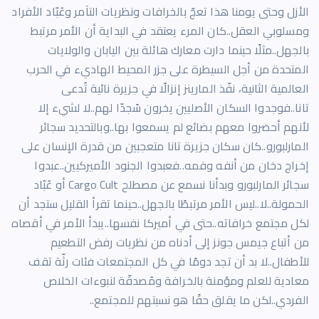
الأزل وحتى يومنا هذا تعجّ بالخرافات ونظريات التآمر وعُبّاد الأفراد
ومسلوبي العقل..كان المرء يعتقد في البداية أن الأمر مرتبط
بالجهل..مثلًا حينما دارت معارك هائلة بين اليابان والولايات
المتحدة من أجل السيطرة على جزر المحيط الهاديء في الحرب
العالمية الثانية، نفّذ المارينز إنزالًا في جزيرة نائية تُدعى
تانا..فوجدوا السكان الأصليين يخرون سًجدّا لهم..لا لشيء إلا
لأنهم أحضروا معهم بضائع لم يسمعوا بها..وبالتحديد سجائر
المارلبورو..كان سكان جزيرة تانا متعجبين من قدرة الإنسان على
إخراج دخان من أنفه وفمه..فعبدوا الجنود الأميركيين..عبدوا
سجائر المارلبورو وبدأنا نسمع عن مصطلح Cargo Cult أو عُبّاد
الحمولة..لا..ليس الأمر مرتبطًا بالجهل..حينما تقرأ القليل ستجد أن
لكل مجتمع خرافاته..حتى في أميركا نفسها..يبدأ الأمر في أقصاه
من أتباع جيمس جونز إلى أدناه من نظريات رفض التطعيم
للأطفال..لا بد أن تجد دومًا في كل المجتمعات فئات رثّة تقف
معادية للعلم ومؤمنة بالخرافة ومُصدقّة لنبوءات الخلاص
الفردي..لكن ما يقلق حقًا هو نسبتهم للمجتمع..