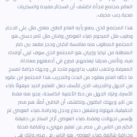
العالم..مجتمع فجأة اكتشف أن السجائر مفيدة والسكريات
صحية..رعب مخيف..
هذا المجتمع الذي يصنع رأيه العام الطبي مغني مثل علي الحجار،
وطبيب مثل المرحوم ضياء العوضي وفنان مثل تامر حسني..هو
المجتمع المطلوب منه منافسة الكيان وحجز مقعد بين كبار
المنطقة من تركيا وإيران..هو المجتمع الذي سوف تربي أولادك
فيه، وتأتمن مدرسًا ليعلمهم، فيزرع في أدمغتهم معاداة
المعرفة..وتذهب لطبيب يداويهم فتجد في وجهك خرافة تمسح
ما خطّه العلم بعقود من البحث والتجريب..هذا المجتمع ابن عقود
من الجهل والتجريف الذي للأسف جعل التعليم الجيد مرهونًا بثراء
الأسرة، وترك الجهل من حظ الأغلبية الكاسحة، ينجو منه فقط
من ثابر، ويهلك الباقون..وتكتشف أن الباقين أصلًا هم مصر
الحقيقية..فهلوة وتشغيل دماغ ودجل وخرافة..ضياء العوضي لم
يؤسس لجهالات وفقط..ضياء العوضي أزاح الستار عن حقيقة
الكثير من الناس في مصر..عن تعليم مهتريء وثقافة ضحلة
وخرافة شائعة..ضياء العوضي هو الناس في مصر..وتلك هي