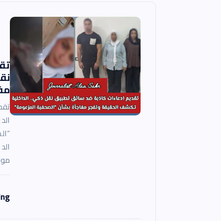
م
ق
ا
تق
نق
ل
مف
ا
تقد
الد
ت
“ال
الد
موا
ing