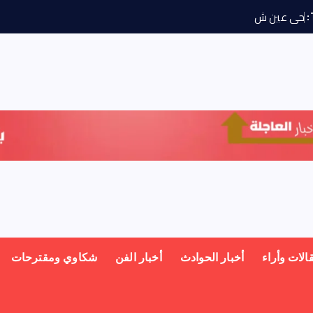
ح
ى
ع
ي
ش
م
س
ي
و
ج
ه
الات وأراء
أخبار الحوادث
أخبار الفن
شكاوي ومقترحات