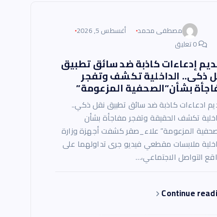
مصطفى محمد
أغسطس 5, 2026
0 تعليق
ديم إدعاءات كاذبة ضد سائق تطبيق
ل ذكى.. الداخلية تكشف وتفجر
اجأة بشأن”الصحفية المزعومة”
يم ادعاءات كاذبة ضد سائق تطبيق نقل ذكي..
اخلية تكشف الحقيقة وتفجر مفاجأة بشأن
صحفية المزعومة” علاء_صقر كشفت أجهزة وزارة
اخلية ملابسات مقطعي فيديو جرى تداولهما على
قع التواصل الاجتماعي،…
Continue read