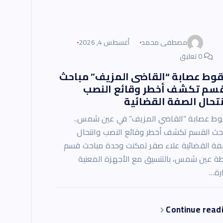
مصطفى محمد
أغسطس 4, 2026
0 تعليق
وط عصابة “القاضى المزيف” مباحث
قسم تكشف أخطر وقائع النصب
تحال الصفة القضائية
ط عصابة “القاضي المزيف” في عين شمس..
حث القسم تكشف أخطر وقائع النصب وانتحال
فة القضائية علاء صقر تمكنت وحدة مباحث قسم
ة عين شمس، بالتنسيق مع الأجهزة المعنية
ارة…
Continue read