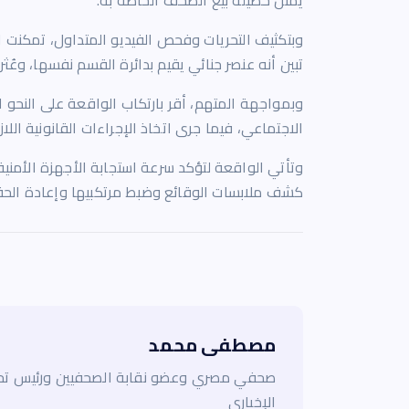
يمثل حصيلة بيع الصحف الخاصة به.
وبتكثيف التحريات وفحص الفيديو المتداول، تمكنت 
تبين أنه عنصر جنائي يقيم بدائرة القسم نفسها، وعُثر
وبمواجهة المتهم، أقر بارتكاب الواقعة على النحو ا
الاجتماعي، فيما جرى اتخاذ الإجراءات القانونية اللا
وتأتي الواقعة لتؤكد سرعة استجابة الأجهزة الأمنية
كشف ملابسات الوقائع وضبط مرتكبيها وإعادة الحق
مصطفى محمد
صحفي مصري وعضو نقابة الصحفيين ورئيس تحر
الإخباري