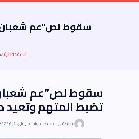
سقوط لص”عم شعبان بتاع
الصفحة الرئيس
سقوط لص”عم شعبان بتا
تضبط المتهم وتعيد حص
مصطفى محمد
حوادث
يونيو 1, 2026