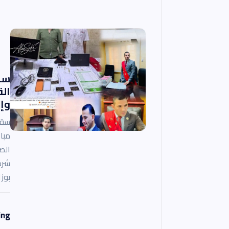
سق
ال
وإن
سقو
مبا
الص
شرط
بوز
ing