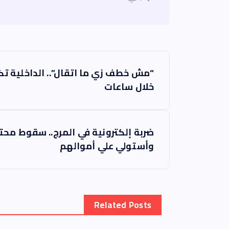
ت
“مش خطف زي ما اتقال”.. الداخلية
ص
خلال ساعات
فّ
ضربة إلكترونية في المرج.. سقوط محت
ح
وأستولي علي أموالهم
ا
ل
Related Posts