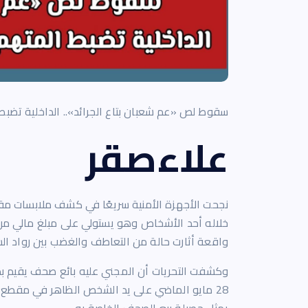
سقوط لص «عم شعبان بتاع الجرائد».. الداخلية تضبط 
علاءصقر
نجحت الأجهزة الأمنية سريعًا في كشف ملابسات مق
خلاله أحد الأشخاص وهو يستولي على مبلغ مالي م
واقعة أثارت حالة من التعاطف والغضب بين رواد الس
وكشفت التحريات أن المجني عليه بائع صحف يقيم ب
28 مايو الماضي على يد الشخص الظاهر في مقطع ا