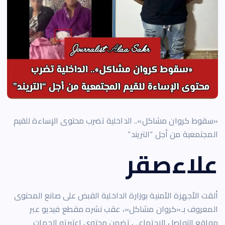
«سقوط كروان مشاكل».. الداخلية تضرب محتوى الإساءة للقيم
المجتمعية من أجل “التريند”
علاءصقر
ألقت الأجهزة الأمنية بوزارة الداخلية القبض على صانع المحتوى
المعروف بـ«كروان مشاكل»، عقب نشره مقطع فيديو عبر
مواقع التواصل الاجتماعي تضمن محتوى اعتبرته الجهات