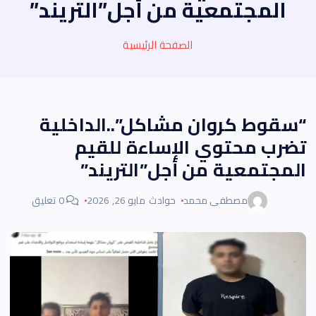
المجتمعية من أجل”التريند”
الصفحة الرئيسية
“سقوط كروان مشاكل”..الداخلية
تضرب محتوي الإساءة للقيم
المجتمعية من أجل”التريند”
مصطفى محمد
حوادث
مايو 26, 2026
0 تعليق