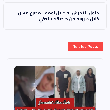
فّ
ح
حاول التحرش به خلال نومه .. مصرع مسن
خلال هروبه من صديقه بالدقي
ا
ل
Related Posts
م
ق
ا
ل
ا