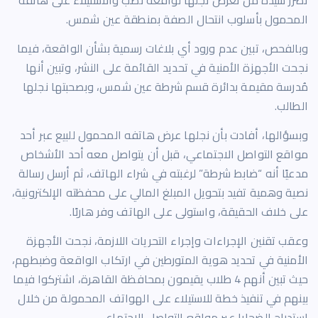
المحمول بأسلوب انتحال الصفة بمنطقة عين شمس.
وبالفحص، تبين عدم ورود أي بلاغات رسمية بشأن الواقعة، فيما
نجحت الأجهزة الأمنية في تحديد القائمة على النشر، وتبين أنها
مُدرسة مقيمة بدائرة قسم شرطة عين شمس، وبصحبتها نجلها
الطالب.
وبسؤالها، أفادت بأن نجلها عرض هاتفه المحمول للبيع عبر أحد
مواقع التواصل الاجتماعي، قبل أن يتواصل معه أحد الأشخاص
مدعيًا أنه “ضابط شرطة” لرغبته في شراء الهاتف، ثم أرسل رسالة
نصية وهمية تفيد بتحويل المبلغ المالي على محفظته الإلكترونية،
على خلاف الحقيقة، واستولى على الهاتف وفر هاربًا.
وعقب تقنين الإجراءات وإجراء التحريات اللازمة، نجحت الأجهزة
الأمنية في تحديد هوية المتورطين في ارتكاب الواقعة وضبطهم،
حيث تبين أنهم 4 طلاب يقيمون بمحافظة القاهرة، اشتركوا فيما
بينهم في تنفيذ خطة للاستيلاء على الهواتف المحمولة من خلال
استدراج الضحايا عبر مواقع التواصل الاجتماعي.