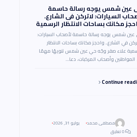
 عين شمس يوجه رسالة حاسمة
حاب السيارات: لاتركن فى الشارع.
حجز مكانك بساحات الانتظار الرسمية
عين شمس يوجه رسالة حاسمة لأصحاب السيارات:
تركن في الشارع.. واحجز مكانك بساحات الانتظار
سمية علاء صقر وجّه حي عين شمس تنويهًا مهمًا
 المواطنين وأصحاب المركبات، دعا…
Continue read
مصطفى محمد
يوليو 31, 2026
0 تعليق