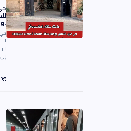
ا
حى
لأص
ل
.وا
ا
حي 
لا 
ت
الر
إلى
ing