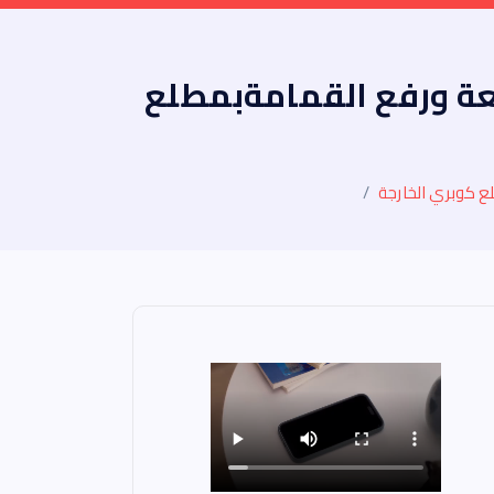
عة ورفع القمامةبمطلع
ع كوبري الخارجة