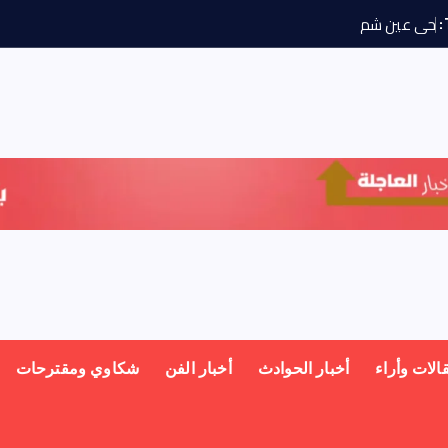
ح
ى
ع
ي
ش
م
س
ي
و
ج
ه
ر
الات وأراء
أخبار الحوادث
أخبار الفن
شكاوي ومقترحات