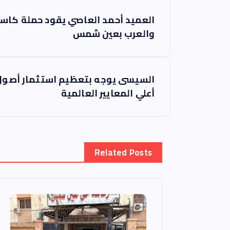
ت
العميد أحمد العاصي يقود حملة كاس
ص
والعرب بعين شمس
فّ
السيسى يوجه بتعظيم استثمار أصول ا
ح
أعلي المعايير العالمية
ا
ل
Related Posts
م
ق