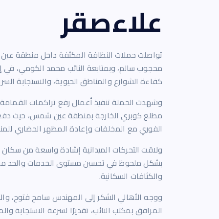
علاءصقر
تواصلت حملات النظافة المكثفة داخل منطقة عين ش
محجوب سالم، وبمتابعة النائب محمد الكومي، في إ
كفاءة الشوارع والمناطق الحيوية، والاستجابة السر
وشهدت الحملة تنفيذ أعمال رفع تراكمات القمامة و
مطلع كوبري الخارجة بمنطقة عين شمس، حيث دفعت ا
الفوري مع المخلفات وإعادة المظهر الحضاري للمن
ولاقت التحركات الميدانية إشادة واسعة من سكان ا
بشكل ملحوظ في تحسين مستوى الخدمات والحد من ان
والكثافات السكانية.
ووجه الأهالي الشكر إلى المهندس سامح فتوح، وا
المرافق بمكتب النائب، تقديرًا لسرعة الاستجابة وا