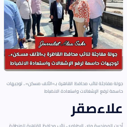
جولة مفاجئة لنائب محافظ القاهرة بـ«الألف مسكن».. توجيهات
حاسمة لرفع الإشغالات واستعادة الانضباط
علاءصقر
أجرت المهندسة منى البطراوي، نائب محافظ القاهرة للمنطقة