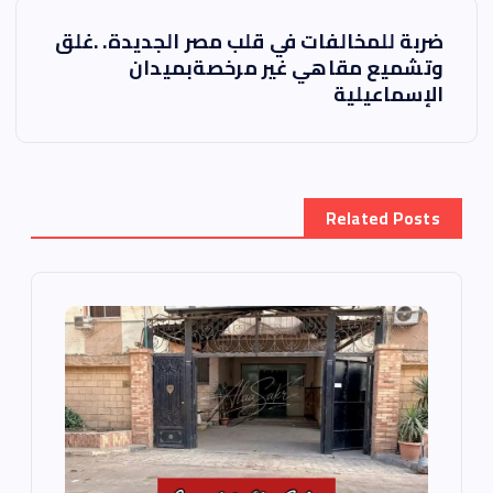
فّ
ح
ضربة للمخالفات في قلب مصر الجديدة. .غلق
وتشميع مقاهي غير مرخصةبميدان
ا
الإسماعيلية
ل
م
Related Posts
ق
ا
ل
ا