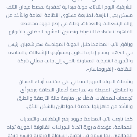
الشرقية، اليوم الثلاثاء، جولة ميدانية تفقدية بمحيط ميدان الألف
مسكن بحي النزهة، لمتابعة مستوى النظافة العامة والتأكد من
إزالة الإشغالات والتعديات، وذلك في إطار جهود محافظة
القاهرة لاستعادة الانضباط وتحسين المشهد الحضاري بالشوارع.
ورافق نائب المحافظ خلال الجولة المهندسة سحر شعبان، رئيس
حي النزهة، ومدير إدارة الطرق، ومسؤولو الإشغالات والمتابعة
والأجهزة التنفيذية المعاونة بالحي، إلى جانب ممثلي شركة
النظافة «إنفيروماستر».
وشملت الجولة المرور الميداني على مختلف أرجاء الميدان
والمناطق المحيطة به، لمراجعة أعمال النظافة ورفع أي
تجمعات للمخلفات، فضلًا عن متابعة حالة الأرصفة والطرق
والتأكد من جاهزيتها لخدمة المواطنين بالشكل اللائق.
كما تابعت نائب المحافظ جهود رفع الإشغالات والتعديات
المخالفة، مؤكدة ضرورة اتخاذ الإجراءات القانونية الفورية تجاه
المخالفين، بما يسهم في تحقيق السيولة المرورية وتيسير حركة