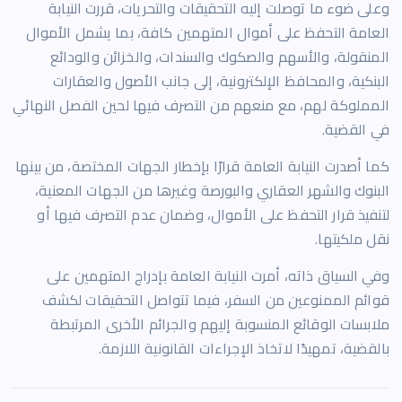
وعلى ضوء ما توصلت إليه التحقيقات والتحريات، قررت النيابة
العامة التحفظ على أموال المتهمين كافة، بما يشمل الأموال
المنقولة، والأسهم والصكوك والسندات، والخزائن والودائع
البنكية، والمحافظ الإلكترونية، إلى جانب الأصول والعقارات
المملوكة لهم، مع منعهم من التصرف فيها لحين الفصل النهائي
في القضية.
كما أصدرت النيابة العامة قرارًا بإخطار الجهات المختصة، من بينها
البنوك والشهر العقاري والبورصة وغيرها من الجهات المعنية،
لتنفيذ قرار التحفظ على الأموال، وضمان عدم التصرف فيها أو
نقل ملكيتها.
وفي السياق ذاته، أمرت النيابة العامة بإدراج المتهمين على
قوائم الممنوعين من السفر، فيما تتواصل التحقيقات لكشف
ملابسات الوقائع المنسوبة إليهم والجرائم الأخرى المرتبطة
بالقضية، تمهيدًا لاتخاذ الإجراءات القانونية اللازمة.