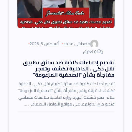
ت
مصطفى محمد
أغسطس 5, 2026
0 تعليق
تقديم إدعاءات كاذبة ضد سائق تطبيق
نقل ذكى.. الداخلية تكشف وتفجر
مفاجأة بشأن”الصحفية المزعومة”
تقديم ادعاءات كاذبة ضد سائق تطبيق نقل ذكي.. الداخلية
تكشف الحقيقة وتفجر مفاجأة بشأن “الصحفية المزعومة”
علاء_صقر كشفت أجهزة وزارة الداخلية ملابسات مقطعي
فيديو جرى تداولهما على مواقع التواصل الاجتماعي،…