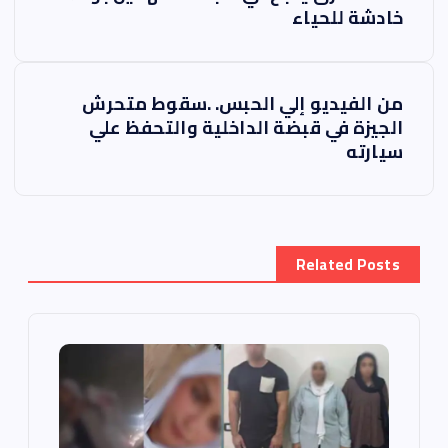
ص
خادشة للحياء
فّ
ح
من الفيديو إلي الحبس. .سقوط متحرش
ا
الجيزة في قبضة الداخلية والتحفظ علي
سيارته
ل
م
Related Posts
ق
ا
ل
ا