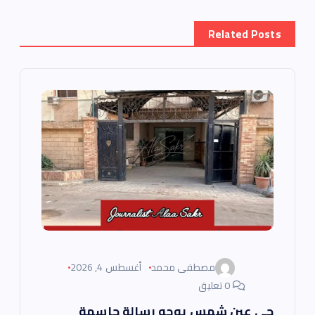
م
Related Posts
ق
ا
ل
ا
ت
مصطفى محمد
أغسطس 4, 2026
0 تعليق
حى عين شمس يوجه رسالة حاسمة