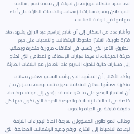
تعد مجرد مشكلة مرورية، بل تحولت إلى قضية تمس سلامة
المواطنين وقدرة سيارات الإسعاف والخدمات الطارئة على أداء
مهامها في الوقت المناسب.
وأشار عدد من السكان إلى أن شارع إبراهيم عبد الرازق يشهد، منذ
فترة طويلة، انتشارًا ملحوظًا للإشغالات والتعديات على حرم
الطريق، الأمر الذي يتسبب في اختناقات مرورية متكررة ويصعّب
حركة المركبات، لا سيما سيارات الإسعاف والمطافئ التي تحتاج
إلى مسارات خالية للتحرك السريع عند التعامل مع البلاغات الطارئة.
وأكد الأهالي أن المشهد الذي وثقه الفيديو يعكس معاناة
متكررة يعيشها سكان المنطقة بصورة شبه يومية، محذرين من
أن استمرار الوضع على ما هو عليه قد يؤدي إلى عواقب وخيمة،
خاصة في الحالات الإنسانية والمرضية الحرجة التي تكون فيها كل
دقيقة فارقة بين الحياة والموت.
وطالب المواطنون المسؤولين بسرعة اتخاذ الإجراءات اللازمة
لإعادة الانضباط إلى الشارع، ورفع جميع الإشغالات المخالفة التي