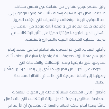
وثّق مقطع فيديو متداول من منطقة عين شمس مشاهد
صادمة لتعطل حركة سيارة إسعاف أثناء محاولتها الوصول إلى
أحد المرضى، نتيجة الإشغالات والتعديات التي ضيّقت الطريق
وأعاقت حركة المرور، في واقعة أثارت موجة من الغضب بين
الأهالي الذين اعتبروها مؤشرًا خطيرًا على تأثير الإشغالات في
سرعة استجابة الخدمات الطبية والطوارئ بالمنطقة.
وأظهر الفيديو، الذي تم تصويره عند تقاطع شارعي محمد إمام
وإبراهيم عبد الرازق، صعوبة بالغة واجهتها سيارة الإسعاف أثناء
محاولتها شق طريقها وسط الإشغالات والتكدسات التي
استحوذت على أجزاء من الطريق، ما أدى إلى إبطاء حركتها وتأخير
وصولها إلى الحالة المرضية التي كانت في انتظار المساعدة
الطبية.
وأطلق أهالي المنطقة استغاثة عاجلة إلى الجهات التنفيذية
المختصة، مطالبين بسرعة التدخل لإزالة الإشغالات التي باتت تمثل
عائقًا يوميًا أمام حركة المارة والسيارات، مؤكدين أن الأزمة لم