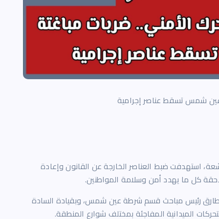
ي عين شمس تسقط عناصر إجرامية
، استهدفت ضبط العناصر الخارجة عن القانون وإعادة
لاحقة كل ما يهدد أمن وسلامة المواطنين.
د طارق رئيس مباحث قسم شرطة عين شمس، وبقيادة السادة
تحركات الميدانية المفاجئة بمختلف شوارع المنطقة.