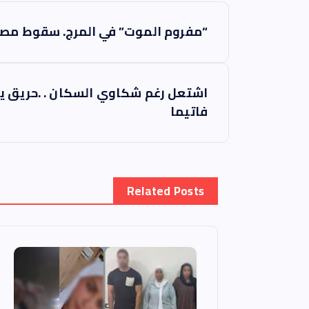
ت
“مفروم الموت” في المرج. سقوط مصن
ص
فّ
اشتعل رغم شكاوي السكان . .حريق يل
فاتيما
ح
ا
Related Posts
ل
م
ق