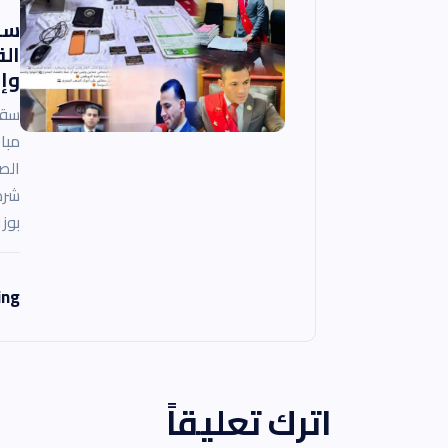
سق
ال
وإن
سقو
مبا
الص
شرط
بوز
ing
اترك تعليقاً