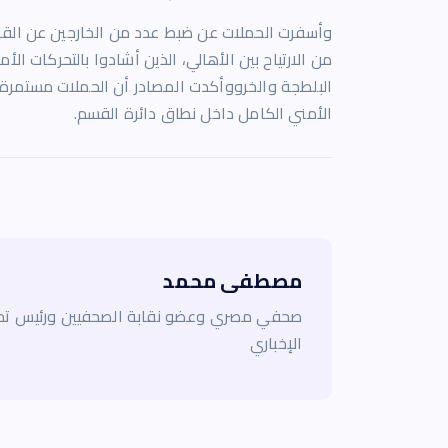
وأسفرت الحملات عن ضبط عدد من الخارجين عن القانون
من الارتياح بين الأهالي، الذين أشادوا بالتحركات ال
البلطجة والخرووأكدت المصادر أن الحملات مستمرة 
الأمني الكامل داخل نطاق دائرة القسم.
مصطفى محمد
صحفي مصري وعضو نقابة الصحفيين ورئيس تحر
الإخباري