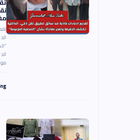
ا
تق
نق
مف
ل
تقد
ا
الد
“ال
ت
الد
موا
ing