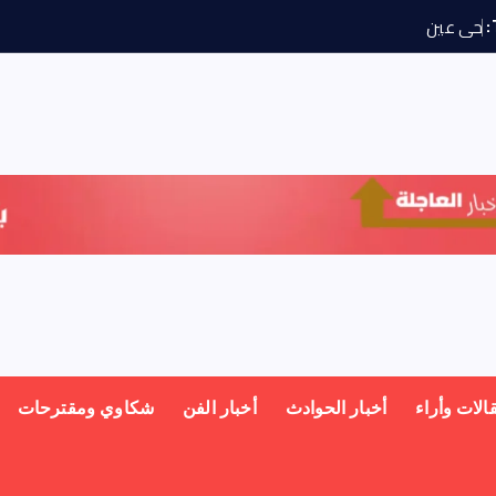
ح
ى
ع
ي
ش
م
س
ي
و
الات وأراء
أخبار الحوادث
أخبار الفن
شكاوي ومقترحات