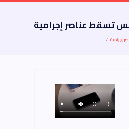
مس تسقط عناصر إجرامية
ر إجرامية