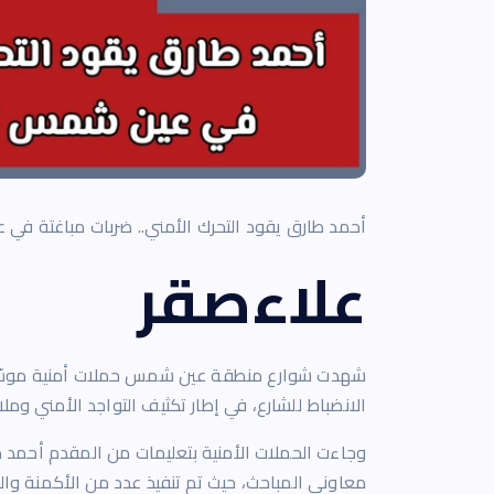
أحمد طارق يقود التحرك الأمني.. ضربات مباغتة ف
علاءصقر
شهدت شوارع منطقة عين شمس حملات أمنية موسّعة
الانضباط للشارع، في إطار تكثيف التواجد الأمني وم
وجاءت الحملات الأمنية بتعليمات من المقدم أحم
معاونى المباحث، حيث تم تنفيذ عدد من الأكمنة وال