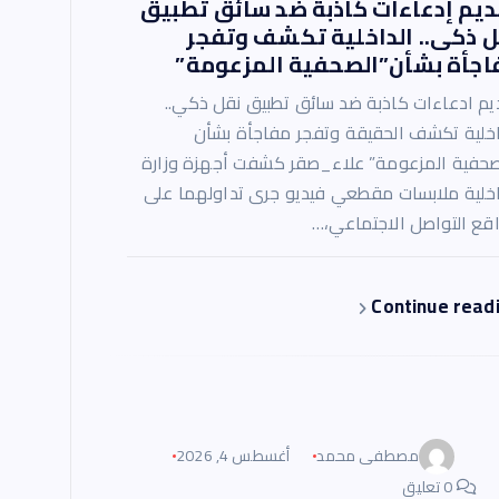
ديم إدعاءات كاذبة ضد سائق تطبيق
ل ذكى.. الداخلية تكشف وتفجر
اجأة بشأن”الصحفية المزعومة”
يم ادعاءات كاذبة ضد سائق تطبيق نقل ذكي..
اخلية تكشف الحقيقة وتفجر مفاجأة بشأن
صحفية المزعومة” علاء_صقر كشفت أجهزة وزارة
اخلية ملابسات مقطعي فيديو جرى تداولهما على
قع التواصل الاجتماعي،…
Continue read
مصطفى محمد
أغسطس 4, 2026
0 تعليق